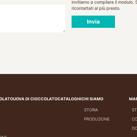
invitiamo a compilare il modulo. 
ricontattati al più presto.
Invia
IOLATO
UOVA DI CIOCCOLATO
CATALOGHI
CHI SIAMO
MA
STORIA
ST
PRODUZIONE
CO
DO