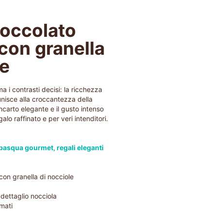
ioccolato
con granella
le
 i contrasti decisi: la ricchezza
unisce alla croccantezza della
incarto elegante e il gusto intenso
alo raffinato e per veri intenditori.
pasqua gourmet
,
regali eleganti
con granella di nocciole
dettaglio nocciola
rmati