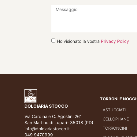
Ho visionato la vostra
Privacy Policy
TORRONI E NOCC
DOLCIARIA STOCCO
ASTUCCIATI
Via Cardinale C. Agostini 261
CELLOPHANE
San Martino di Lupari- 35018 (PD)
TORRONCINI
info@dolciariastocco.it
049 9470999